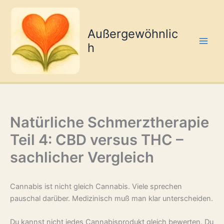
Zum
Inhalt
springen
Außergewöhnlic
h
Natürliche Schmerztherapie
Teil 4: CBD versus THC –
sachlicher Vergleich
Cannabis ist nicht gleich Cannabis. Viele sprechen
pauschal darüber. Medizinisch muß man klar unterscheiden.
Du kannst nicht jedes Cannabisprodukt gleich bewerten. Du