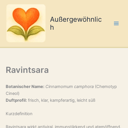
Zum
Inhalt
springen
Außergewöhnlic
h
Ravintsara
Botanischer Name:
Cinnamomum camphora
(Chemotyp
Cineol)
Duftprofil:
frisch, klar, kampferartig, leicht süß
Kurzdefinition
Ravintsara wirkt antiviral, immunstärkend und atemöffnend.