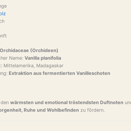
nge
olz
ch
nft
Orchidaceae (Orchideen)
cher Name:
Vanilla planifolia
t: Mittelamerika, Madagaskar
ung:
Extraktion aus fermentierten Vanilleschoten
u den
wärmsten und emotional tröstendsten Duftnoten
und
rgenheit, Ruhe und Wohlbefinden
zu fördern.