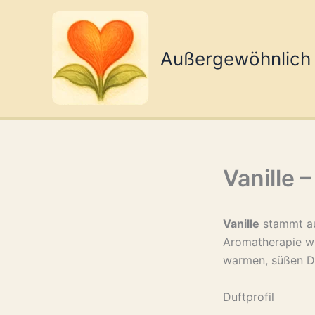
Zum
Inhalt
springen
Außergewöhnlich
Vanille –
Vanille
stammt au
Aromatherapie w
warmen, süßen Du
Duftprofil