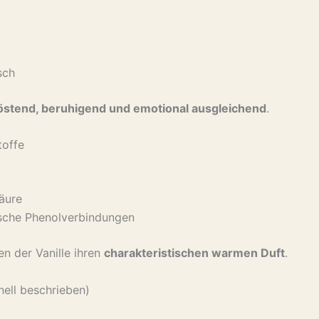
sch
östend, beruhigend und emotional ausgleichend
.
toffe
säure
sche Phenolverbindungen
n der Vanille ihren
charakteristischen warmen Duft
.
nell beschrieben)