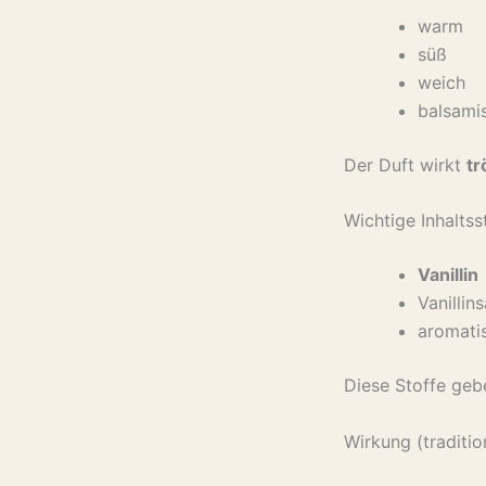
warm
süß
weich
balsami
Der Duft wirkt
tr
Wichtige Inhaltss
Vanillin
Vanillin
aromati
Diese Stoffe gebe
Wirkung (traditio