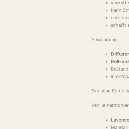
vermitte
kann St
unterstü
schafft
Anwendung
Diffuse
Roll-on
Bestand
in ents
Typische Kombin
Vanille harmonier
Lavende
Mandari