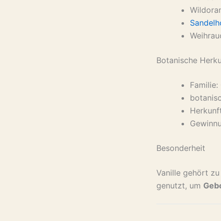
Wildora
Sandelh
Weihrau
Botanische Herku
Familie:
botanis
Herkunf
Gewinn
Besonderheit
Vanille gehört z
genutzt, um
Gebo